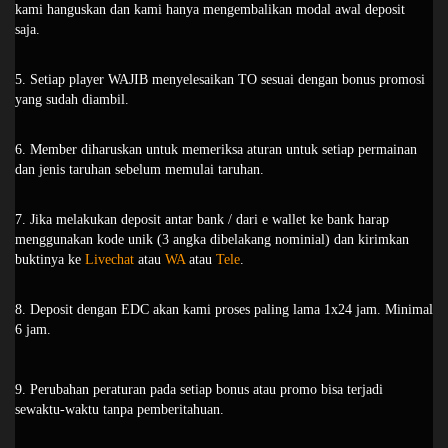
kami hanguskan dan kami hanya mengembalikan modal awal deposit
saja.
5. Setiap player WAJIB menyelesaikan TO sesuai dengan bonus promosi
yang sudah diambil.
6. Member diharuskan untuk memeriksa aturan untuk setiap permainan
dan jenis taruhan sebelum memulai taruhan.
7. Jika melakukan deposit antar bank / dari e wallet ke bank harap
menggunakan kode unik (3 angka dibelakang nominial) dan kirimkan
buktinya ke
Livechat
atau
WA
atau
Tele
.
8. Deposit dengan EDC akan kami proses paling lama 1x24 jam. Minimal
6 jam.
9. Perubahan peraturan pada setiap bonus atau promo bisa terjadi
sewaktu-waktu tanpa pemberitahuan.