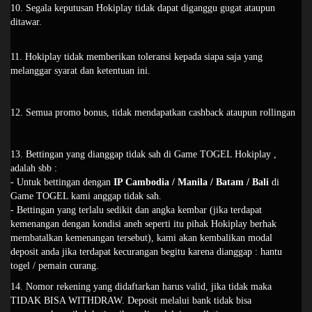
10. Segala keputusan Hokiplay tidak dapat diganggu gugat ataupun
ditawar.
11. Hokiplay tidak memberikan toleransi kepada siapa saja yang
melanggar syarat dan ketentuan ini.
12. Semua promo bonus, tidak mendapatkan cashback ataupun rollingan
13. Bettingan yang dianggap tidak sah di Game TOGEL Hokiplay ,
adalah sbb :
- Untuk bettingan dengan
IP Cambodia / Manila / Batam / Bali
di
Game TOGEL kami anggap tidak sah.
- Bettingan yang terlalu sedikit dan angka kembar (jika terdapat
kemenangan dengan kondisi aneh seperti itu pihak Hokiplay berhak
membatalkan kemenangan tersebut), kami akan kembalikan modal
deposit anda jika terdapat kecurangan begitu karena dianggap : hantu
togel / pemain curang.
14. Nomor rekening yang didaftarkan harus valid, jika tidak maka
TIDAK BISA WITHDRAW. Deposit melalui bank tidak bisa