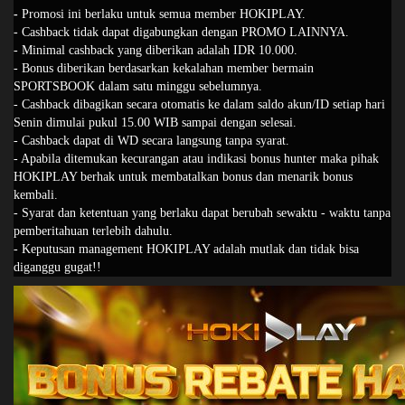
-
Promosi ini berlaku untuk semua member HOKIPLAY.
- Cashback tidak dapat digabungkan dengan PROMO LAINNYA.
- Minimal cashback yang diberikan adalah IDR 10.000.
- Bonus diberikan berdasarkan kekalahan member bermain
SPORTSBOOK dalam satu minggu sebelumnya.
- Cashback dibagikan secara otomatis ke dalam saldo akun/ID setiap hari
Senin dimulai pukul 15.00 WIB sampai dengan selesai.
- Cashback dapat di WD secara langsung tanpa syarat.
- Apabila ditemukan kecurangan atau indikasi bonus hunter maka pihak
HOKIPLAY berhak untuk membatalkan bonus dan menarik bonus
kembali.
- Syarat dan ketentuan yang berlaku dapat berubah sewaktu - waktu tanpa
pemberitahuan terlebih dahulu.
- Keputusan management HOKIPLAY adalah mutlak dan tidak bisa
diganggu gugat!!