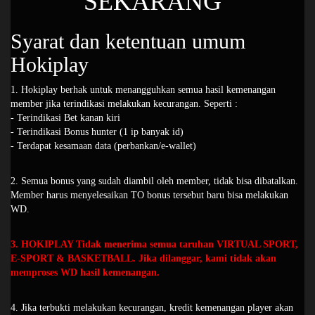
SEKARANG"
Syarat dan ketentuan umum
Hokiplay
1. Hokiplay berhak untuk menangguhkan semua hasil kemenangan
member jika terindikasi melakukan kecurangan. Seperti :
- Terindikasi Bet kanan kiri
- Terindikasi Bonus hunter (1 ip banyak id)
- Terdapat kesamaan data (perbankan/e-wallet)
2. Semua bonus yang sudah diambil oleh member, tidak bisa dibatalkan.
Member harus menyelesaikan TO bonus tersebut baru bisa melakukan
WD.
3.
HOKIPLAY Tidak menerima semua taruhan VIRTUAL SPORT,
E-SPORT & BASKETBALL. Jika dilanggar, kami tidak akan
memproses WD hasil kemenangan.
4. Jika terbukti melakukan kecurangan, kredit kemenangan player akan