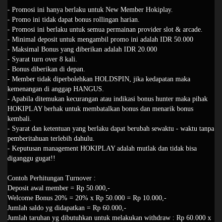
- Promosi ini hanya berlaku untuk New Member Hokiplay.
- Promo ini tidak dapat bonus rollingan harian.
- Promosi ini berlaku untuk semua permainan provider slot & arcade.
- Minimal deposit untuk mengambil promo ini adalah IDR 50.000
- Maksimal Bonus yang diberikan adalah IDR 20.000
- Syarat turn over 8 kali.
- Bonus diberikan di depan.
- Member tidak diperbolehkan HOLDSPIN, jika kedapatan maka
kemenangan di anggap HANGUS.
- Apabila ditemukan kecurangan atau indikasi bonus hunter maka pihak
HOKIPLAY berhak untuk membatalkan bonus dan menarik bonus
kembali.
- Syarat dan ketentuan yang berlaku dapat berubah sewaktu - waktu tanpa
pemberitahuan terlebih dahulu.
- Keputusan management HOKIPLAY adalah mutlak dan tidak bisa
diganggu gugat!!
Contoh Perhitungan Turnover :
Deposit awal member = Rp 50.000,-
Welcome Bonus 20% = 20% x Rp 50.000 = Rp 10.000,-
Jumlah saldo yg didapatkan = Rp 60.000,-
Jumlah taruhan yg dibutuhkan untuk melakukan withdraw : Rp 60.000 x