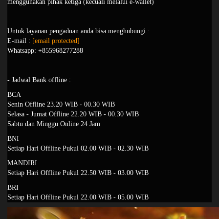
menggunakan pihak ketiga (kecuali melalui e-wallet)
Untuk layanan pengaduan anda bisa menghubungi :
E-mail :
[email protected]
Whatsapp: +855968277288
- Jadwal Bank offline :
BCA
Senin Offline 23.20 WIB - 00.30 WIB
Selasa - Jumat Offline 22.20 WIB - 00.30 WIB
Sabtu dan Minggu Online 24 Jam
BNI
Setiap Hari Offline Pukul 02.00 WIB - 02.30 WIB
MANDIRI
Setiap Hari Offline Pukul 22.50 WIB - 03.00 WIB
BRI
Setiap Hari Offline Pukul 22.00 WIB - 05.00 WIB