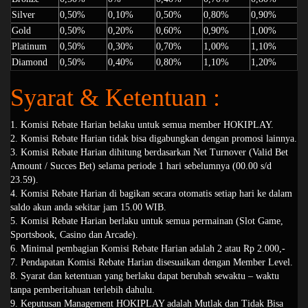
Silver
0,50%
0,10%
0,50%
0,80%
0,90%
Gold
0,50%
0,20%
0,60%
0,90%
1,00%
Platinum
0,50%
0,30%
0,70%
1,00%
1,10%
Diamond
0,50%
0,40%
0,80%
1,10%
1,20%
Syarat & Ketentuan :
1. Komisi Rebate Harian belaku untuk semua member HOKIPLAY.
2. Komisi Rebate Harian tidak bisa digabungkan dengan promosi lainnya.
3. Komisi Rebate Harian dihitung berdasarkan Net Turnover (Valid Bet
Amount / Succes Bet) selama periode 1 hari sebelumnya (00.00 s/d
23.59).
4. Komisi Rebate Harian di bagikan secara otomatis setiap hari ke dalam
saldo akun anda sekitar jam 15.00 WIB.
5. Komisi Rebate Harian berlaku untuk semua permainan (Slot Game,
Sportsbook, Casino dan Arcade).
6. Minimal pembagian Komisi Rebate Harian adalah 2 atau Rp 2.000,-
7. Pendapatan Komisi Rebate Harian disesuaikan dengan Member Level.
8. Syarat dan ketentuan yang berlaku dapat berubah sewaktu – waktu
tanpa pemberitahuan terlebih dahulu.
9. Keputusan Management HOKIPLAY adalah Mutlak dan Tidak Bisa