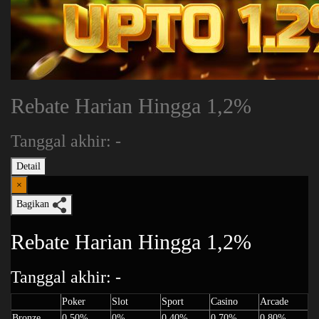
Rebate Harian Hingga 1,2%
Tanggal akhir:
-
Detail
×
Bagikan
Rebate Harian Hingga 1,2%
Tanggal akhir:
-
Poker
Slot
Sport
Casino
Arcade
Bronze
0,50%
0%
0,40%
0,70%
0,80%