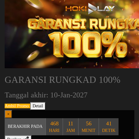
GARANSI RUNGKAD 100%
Tanggal akhir:
10-Jan-2027
Ambil Promo
Detail
×
468
11
56
41
BERAKHIR PADA
HARI
JAM
MENIT
DETIK