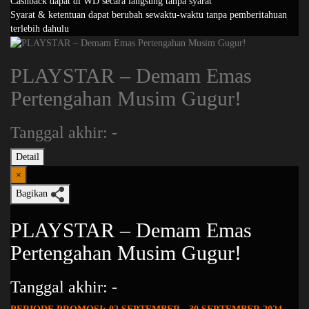
Cashback dapat di WD secara langsung tanpa syarat
Syarat & ketentuan dapat berubah sewaktu-waktu tanpa pemberitahuan
terlebih dahulu
PLAYSTAR – Demam Emas
Pertengahan Musim Gugur!
Tanggal akhir:
-
Detail
×
Bagikan
PLAYSTAR – Demam Emas
Pertengahan Musim Gugur!
Tanggal akhir:
-