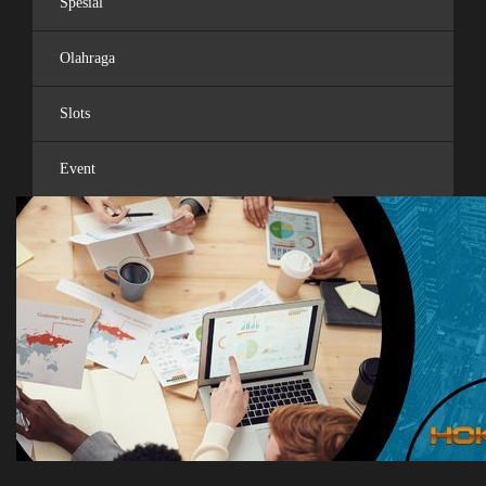
Spesial
Olahraga
Slots
Event