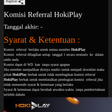
Bagikan
Komisi Referral HokiPlay
Tanggal akhir:
-
Syarat & Ketentuan :
Komisi referral berlaku untuk semua member
HokiPlay
Komisi referral dibagikan setiap tanggal 1 secara otomatis ke dalam
saldo anda
Komisi dapat di WD kan tanpa syarat apapun
Jika member menjadikan dirinya sendiri untuk menjadi downline maka
pihak
HokiPlay
berhak untuk tidak membagikan komisi referral
HokiPlay
berhak untuk membatalkan pembagian komisi referral jika
tidak memenuhi syarat & ketentuan yang berlaku
Syarat & ketentuan dapat berubah sewaktu-waktu tanpa pemberitahuan
terlebih dahulu