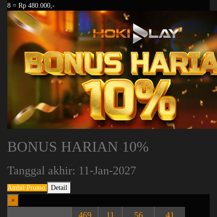
8 = Rp 480.000,-
BONUS HARIAN 10%
Tanggal akhir:
11-Jan-2027
Ambil Promo
Detail
×
469
11
56
41