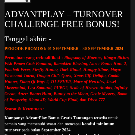
ADVANTPLAY – TURNOVER
CHALLENGE FREE BONUS!
Tanggal akhir:
-
PERIODE PROMOSI: 01 SEPTEMBER - 30 SEPTEMBER 2024
Permainan yang terkualifikasi :
Rhapsody of Muertos, Kingyo Riches,
Fish Prawn Crab Bonanza,
Ramakien Blessing, Aztec: Bonus Hunt 2,
Football Fever, Firefly Hunter, Dark Ritual, Hungry Slime, Maya:
Elemental Totem, Dragon Chi’s Quest, Xmas Gift Delight, Cookie
Hunter, Xiang Qi Ways 2, DJ FEVER, Mace of Hercules, Jewel
Mastermind, Last Samurai, PUBG2, Scale of Heaven Anubis, Infinity
Ocean, Aztec: Bonus Hunt, Bunny to the Moon, Genie Mystery, Boom
of Prosperity, Slotto 4D, World Cup Final, dan Disco 777.
Syarat & Ketentuan :
Kampanye AdvantPlay Bonus Gratis Tantangan
tersedia untuk
pemain yang memenuhi syarat dan mencapai
kondisi minimum
turnover
pada bulan
September 2024
.