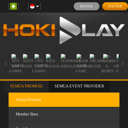
MASUK
DAFTAR
HOT
SLOTS
LIVE
RACE
OLAHRAGA
CRASH
ARCADE
E-
SABUN
GAMES
CASINO
GAME
SPORTS
AYAM
SEMUA PROMOSI
SEMUA EVENT PROVIDER
Semua Promosi
Member Baru