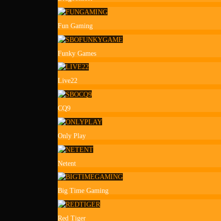
Fun Gaming
Funky Games
Live22
CQ9
Only Play
Netent
Big Time Gaming
Red Tiger