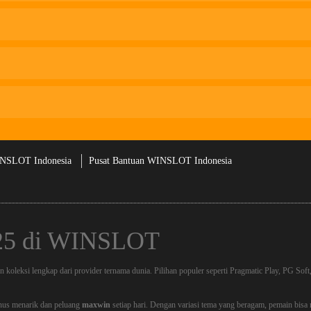
INSLOT Indonesia
Pusat Bantuan WINSLOT Indonesia
025 di WINSLOT
 koleksi lengkap dari provider ternama dunia. Pilihan populer seperti
Pragmatic Play
,
PG Soft
us menarik dan peluang
maxwin
setiap hari. Dengan variasi tema yang beragam, pemain bisa 