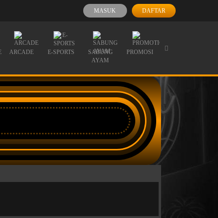
MASUK
DAFTAR
E
ARCADE
E-SPORTS
SABUNG
PROMOSI
AYAM