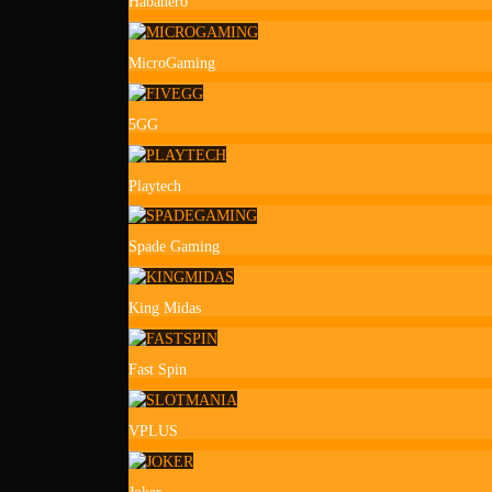
Habanero
MicroGaming
5GG
Playtech
Spade Gaming
King Midas
Fast Spin
VPLUS