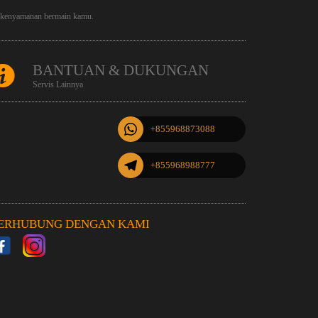
i kenyamanan bermain kamu.
BANTUAN & DUKUNGAN
Servis Lainnya
+855968873088
+855968988777
ERHUBUNG DENGAN KAMI