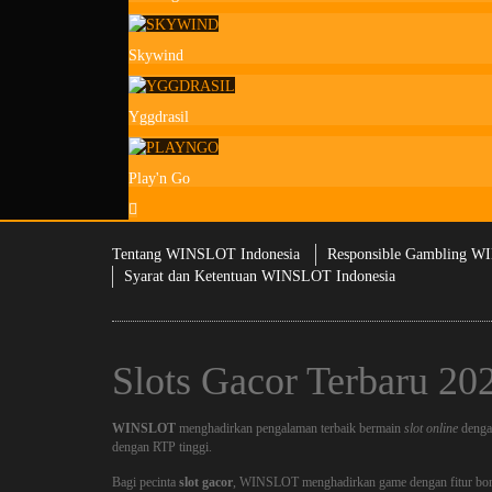
Skywind
Yggdrasil
Play'n Go
Tentang WINSLOT Indonesia
Responsible Gambling W
Syarat dan Ketentuan WINSLOT Indonesia
Slots Gacor Terbaru 2
WINSLOT
menghadirkan pengalaman terbaik bermain
slot online
dengan
dengan RTP tinggi.
Bagi pecinta
slot gacor
, WINSLOT menghadirkan game dengan fitur bon