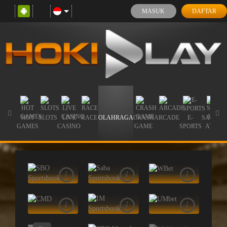
MASUK
DAFTAR
HOT
SLOTS
LIVE
RACE
OLAHRAGA
CRASH
ARCADE
E-
SABUN
GAMES
CASINO
GAME
SPORTS
AYAM
i
i
i
i
i
i