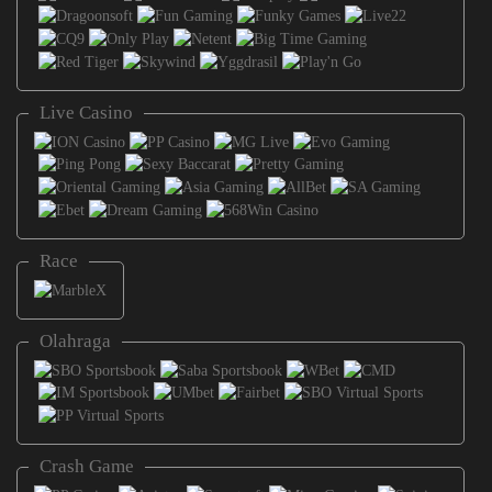
Live Casino
Race
Olahraga
Crash Game